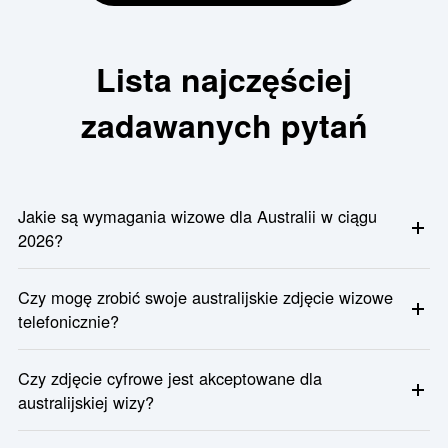
Lista najczęściej
zadawanych pytań
Jakie są wymagania wizowe dla Australii w ciągu
2026?
Australijskie zdjęcia wizowe muszą spełniać następujące
Czy mogę zrobić swoje australijskie zdjęcie wizowe
oficjalne wymagania: Rozmiar: 35mm szerokość × 45mm
telefonicznie?
wysokość; Tło: zwykły biały lub jasnoszary, brak wzorów ani
cieni
Tak, możesz. Dopóki zdjęcie spełnia wszystkie oficjalne
Czy zdjęcie cyfrowe jest akceptowane dla
wymagania (prawidłowy rozmiar, tło, jasność, ekspresja), zdjęcia
australijskiej wizy?
ze smartfonów są dopuszczalne. Użyj statywu lub poproś kogoś
o pomoc i unikaj filtrów portretowych lub trybu urody.
Tak. W przypadku aplikacji online, takich jak wiza odwiedzająca