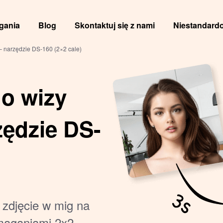
gania
Blog
Skontaktuj się z nami
Niestandardo
– narzędzie DS-160 (2×2 cale)
do wizy
zędzie DS-
e zdjęcie w mig na
maganiami 2x2