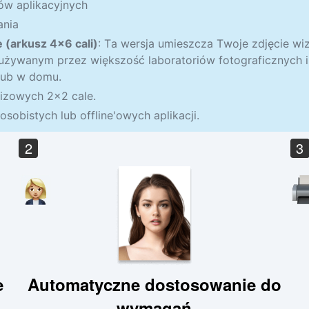
mów aplikacyjnych
ania
 (arkusz 4×6 cali)
: Ta wersja umieszcza Twoje zdjęcie wi
używanym przez większość laboratoriów fotograficznych i
lub w domu.
izowych 2×2 cale.
sobistych lub offline'owych aplikacji.
2
3
e
Automatyczne dostosowanie do
wymagań