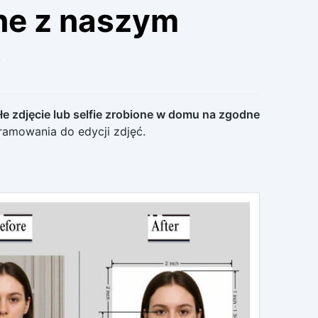
ine z naszym
0
e zdjęcie lub selfie zrobione w domu na zgodne
ramowania do edycji zdjęć.