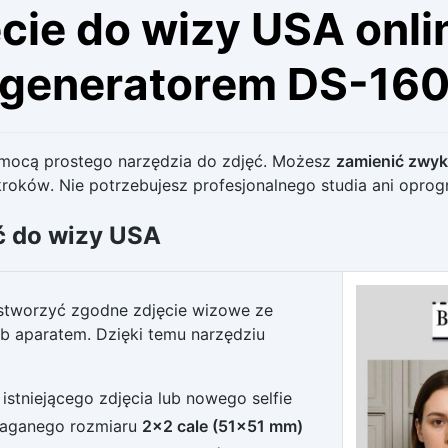
cie do wizy USA onl
generatorem DS-16
omocą prostego narzędzia do zdjęć. Możesz
zamienić zwykł
kroków. Nie potrzebujesz profesjonalnego studia ani oprog
ęć do wizy USA
stworzyć zgodne zdjęcie wizowe ze
 aparatem. Dzięki temu narzędziu
istniejącego zdjęcia lub nowego selfie
maganego rozmiaru
2×2 cale (51×51 mm)