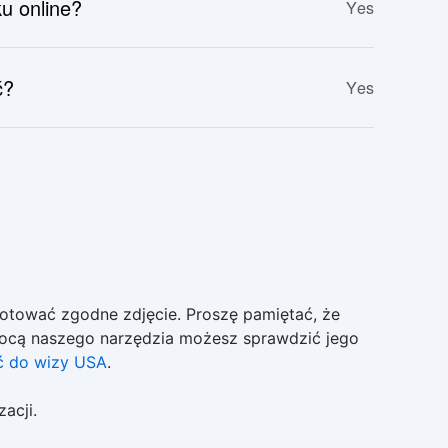
ku online?
Yes
ć?
Yes
otować zgodne zdjęcie. Proszę pamiętać, że
mocą naszego narzędzia możesz sprawdzić jego
ć do wizy USA
.
acji.