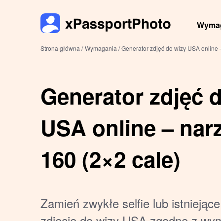
Wyma
Strona główna /
Wymagania /
Generator zdjęć do wizy USA online 
Generator zdjęć 
USA online – nar
160 (2×2 cale)
Zamień zwykłe selfie lub istniejąc
zdjęcie do wizy USA zgodne z wy