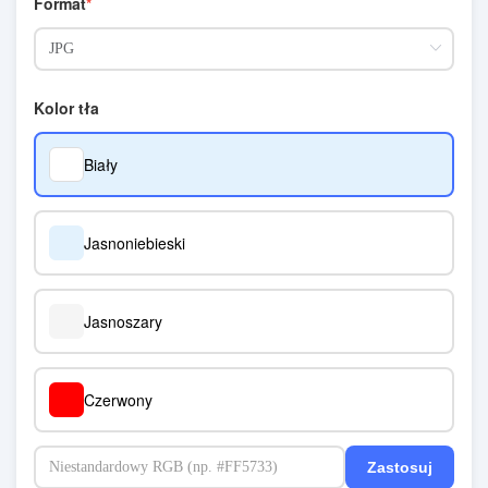
Format
Kolor tła
Biały
Jasnoniebieski
Jasnoszary
Czerwony
Zastosuj