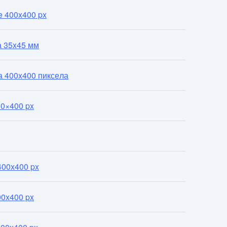
 400x400 px
а 35x45 мм
 400x400 пиксела
00×400 px
400x400 px
00x400 px