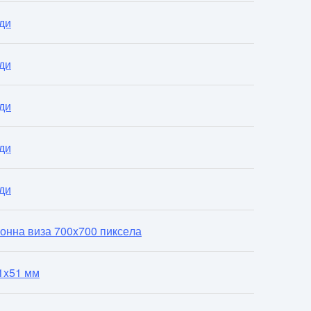
ди
ди
ди
ди
ди
онна виза 700x700 пиксела
1x51 мм