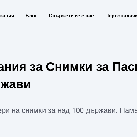
вания
Блог
Свържете се с нас
Персонализи
ния за Снимки за Пас
ржави
ри на снимки за над 100 държави. Наме