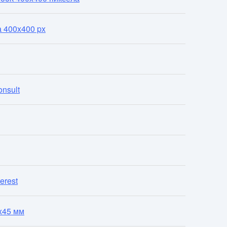
а 400x400 px
nsult
erest
x45 мм