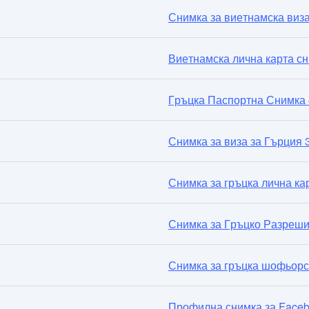
Снимка за виетнамска виз
Виетнамска лична карта с
Гръцка Паспортна Снимка
Снимка за виза за Гърция 
Снимка за гръцка лична ка
Снимка за Гръцко Разреши
Снимка за гръцка шофьорс
Профилна снимка за Faceb