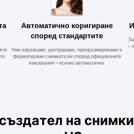
та
Автоматично коригиране
И
според стандартите
За
– 
ете
Ние изрязваме, центрираме, преоразмеряваме и
то
форматираме снимката ви според официалните
изисквания – всичко автоматично.
създател на снимки