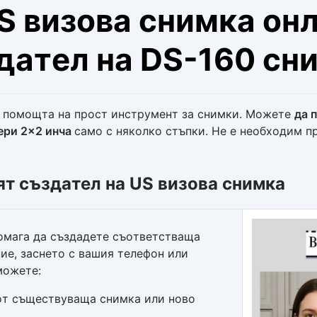
S визова снимка онл
дател на DS-160 сн
с помощта на прост инструмент за снимки. Можете
да 
мери 2×2 инча
само с няколко стъпки. Не е необходим 
т създател на US визова снимка
помага да създадете съответстваща
ие, заснето с вашия телефон или
можете:
от съществуваща снимка или ново