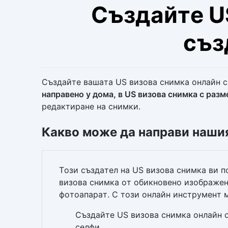
Създайте U
съз
Създайте вашата US визова снимка онлайн 
направено у дома, в US визова снимка с раз
редактиране на снимки.
Какво може да направи нашия
Този създател на US визова снимка ви 
визова снимка от обикновено изображен
фотоапарат. С този онлайн инструмент 
Създайте US визова снимка онлайн 
селфи