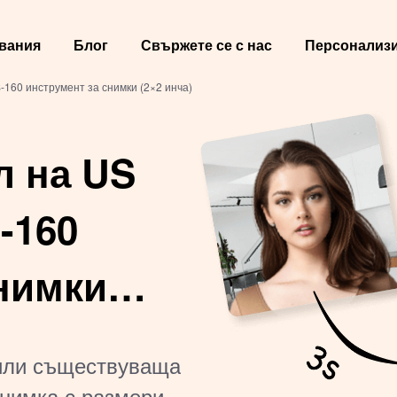
вания
Блог
Свържете се с нас
Персонализи
-160 инструмент за снимки (2×2 инча)
л на US
-160
нимки
или съществуваща
снимка с размери