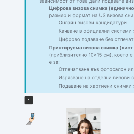
зависимост от това дали подавате виз
Цифрова визова снимка (единичн
размер и формат на US визова сни
Онлайн визови кандидатури
Качване в официални системи 
Цифрово подаване без отпечат
Принтируема визова снимка (лист
(приблизително 10×15 см), което 
е за:
Отпечатване във фотосалон ил
Изрязване на отделни визови 
Подаване на хартиени снимки 
1