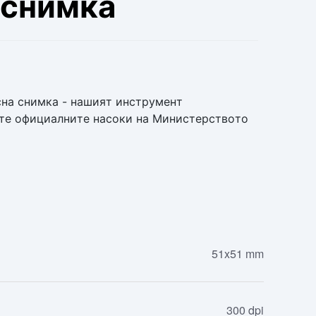
 снимка
сна снимка - нашият инструмент
ите официалните насоки на Министерството
51x51 mm
300 dpi