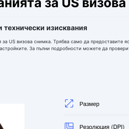
анията за US визова
и технически изисквания
я за US визова снимка. Трябва само да предоставите я
настройките. За пълни подробности можете да провер
Размер
Резолюция (DPI)