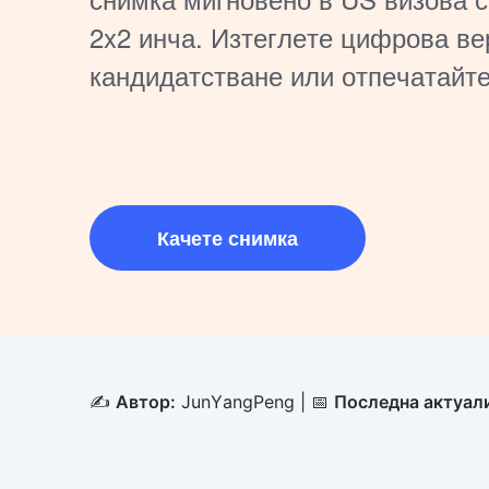
2x2 инча. Изтеглете цифрова ве
кандидатстване или отпечатайте
подаване.
Качете снимка
✍️
Автор:
JunYangPeng
| 📅
Последна актуал