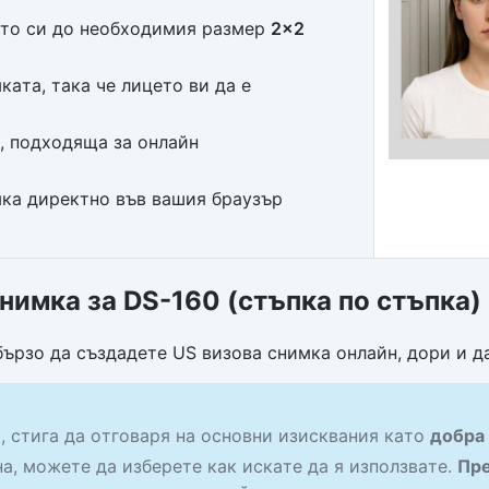
то си до необходимия размер
2×2
ата, така че лицето ви да е
, подходяща за онлайн
мка директно във вашия браузър
нимка за DS-160 (стъпка по стъпка)
бързо да създадете US визова снимка онлайн, дори и д
 стига да отговаря на основни изисквания като
добра 
а, можете да изберете как искате да я използвате.
Пре