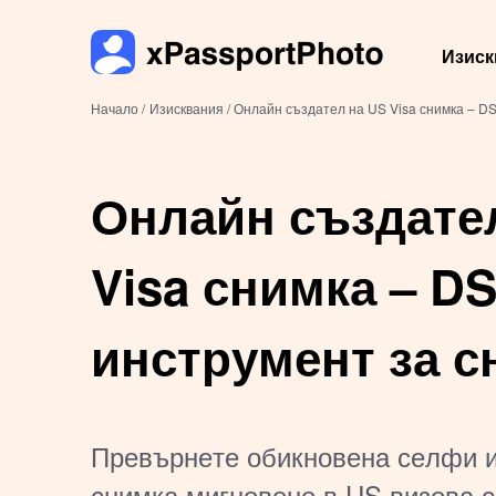
Изиск
Начало /
Изисквания /
Онлайн създател на US Visa снимка – DS
Онлайн създате
Visa снимка – DS
инструмент за с
(2×2 инча)
Превърнете обикновена селфи 
снимка мигновено в US визова 