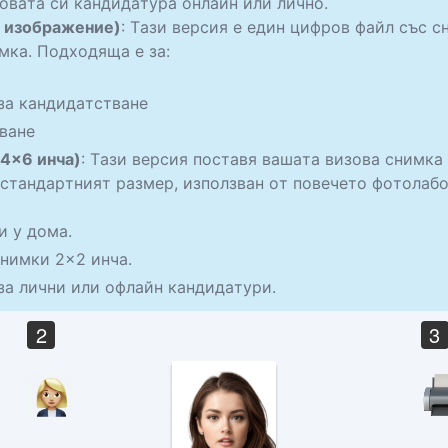
овата си кандидатура онлайн или лично.
о изображение)
: Тази версия е един цифров файл със с
мка. Подходяща е за:
за кандидатстване
ване
 4×6 инча)
: Тази версия поставя вашата визова снимка
е стандартният размер, използван от повечето фотол
и у дома.
снимки 2×2 инча.
за лични или офлайн кандидатури.
2
3