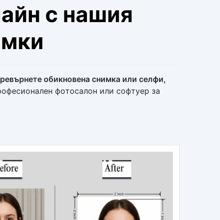
айн с нашия
имки
превърнете обикновена снимка или селфи,
професионален фотосалон или софтуер за