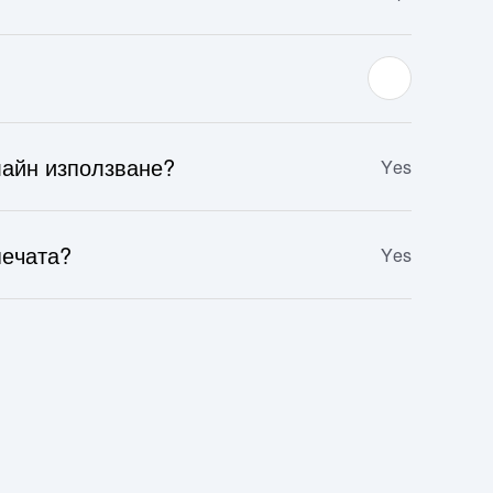
айн използване?
Yes
печата?
Yes