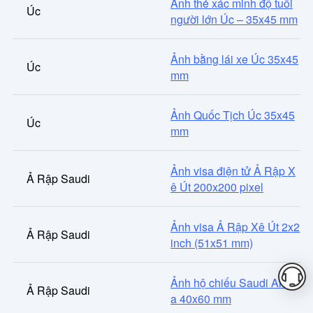
Ảnh thẻ xác minh độ tuổi
Úc
người lớn Úc – 35x45 mm
Ảnh bằng lái xe Úc 35x45
Úc
mm
Ảnh Quốc Tịch Úc 35x45
Úc
mm
Ảnh visa điện tử Ả Rập X
Ả Rập Saudi
ê Út 200x200 pixel
Ảnh visa Ả Rập Xê Út 2x2
Ả Rập Saudi
inch (51x51 mm)
Ảnh hộ chiếu Saudi Arabi
Ả Rập Saudi
a 40x60 mm