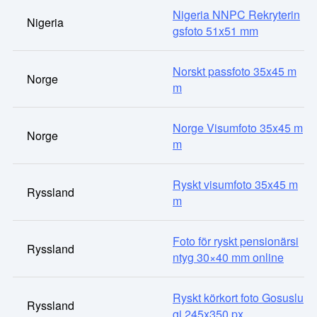
Nigeria NNPC Rekryterin
Nigeria
gsfoto 51x51 mm
Norskt passfoto 35x45 m
Norge
m
Norge Visumfoto 35x45 m
Norge
m
Ryskt visumfoto 35x45 m
Ryssland
m
Foto för ryskt pensionärsi
Ryssland
ntyg 30×40 mm online
Ryskt körkort foto Gosuslu
Ryssland
gi 245x350 px