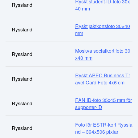
Ryskt student-ID-foto 30x
Ryssland
40 mm
Ryskt jaktkortsfoto 30×40
Ryssland
mm
Moskva socialkort foto 30
Ryssland
x40 mm
Ryskt APEC Business Tr
Ryssland
avel Card Foto 4x6 cm
FAN ID-foto 35x45 mm för
Ryssland
supporter-ID
Foto för ESTR-kort Ryssla
Ryssland
nd – 394x506 pixlar