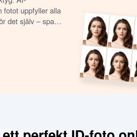
fotot uppfyller alla
r det själv – spara
ett perfekt ID-foto onl