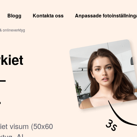
Blogg
Kontakta oss
Anpassade fotoinställning
 & onlineverktyg
rkiet
–
rkiet visum (50x60
tyg. AI-