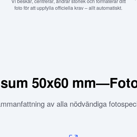
Vi beskär, centrerar, ändrar storlek och formaterar ditt
foto för att uppfylla officiella krav – allt automatiskt.
 visum 50x60 mm—Foto
manfattning av alla nödvändiga fotospeci