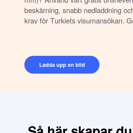
beskärning, snabb nedladdning och 
krav för Turkiets visumansökan. Gö
tid och pengar!
Ladda upp en bild
Så här skapar du 