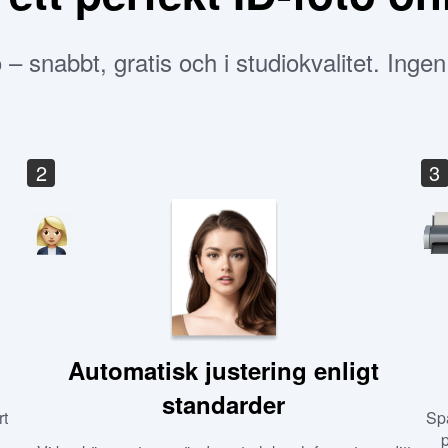
– snabbt, gratis och i studiokvalitet. Inge
2
3
Automatisk justering enligt
standarder
rt
Spa