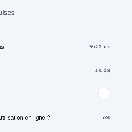
uises
ns
26x32 mm
300 dpi
ilisation en ligne ?
Yes