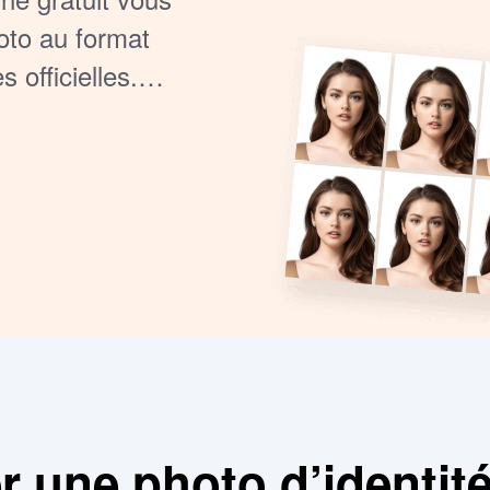
oto au format
officielles.
to rapidement pour
 une photo d’identité 