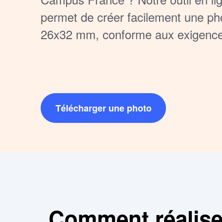
permet de créer facilement une ph
26x32 mm, conforme aux exigences 
Téléchargez et imprimez votre pho
une inscription sans souci.
Télécharger une photo
Comment réaliser