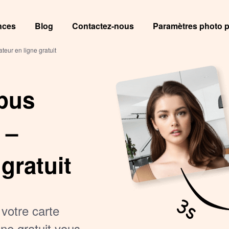
nces
Blog
Contactez-nous
Paramètres photo p
ur en ligne gratuit
pus
 –
gratuit
votre carte
ne gratuit vous