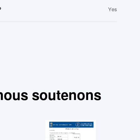
?
Yes
 nous soutenons