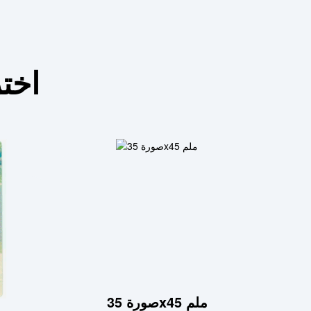
اختر
صورة 35x45 ملم