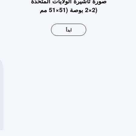
صورة تأشيرة الولايات المتحدة
2×2 بوصة (51×51 مم)
ابدأ