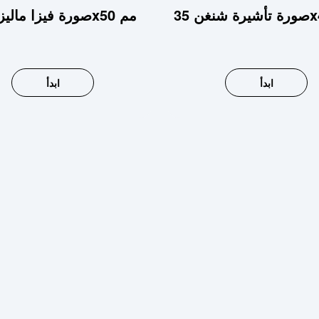
صورة فيزا ماليزيا 35x50 مم
ابدأ
ابدأ