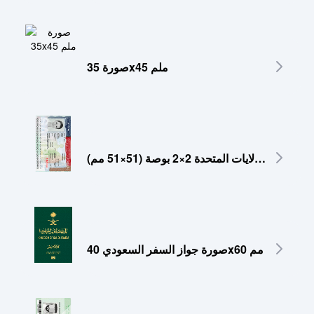
صورة 35x45 ملم
صورة تأشيرة الولايات المتحدة 2×2 بوصة (51×51 مم)
صورة جواز السفر السعودي 40x60 مم