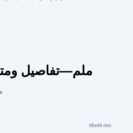
صورة تأشيرة شنغن 35x45 ملم—
م
35x45 mm