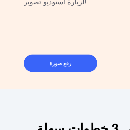
لزيارة استوديو تصوير!
رفع صورة
لة