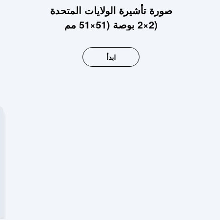
صورة تأشيرة الولايات المتحدة
2×2 بوصة (51×51 مم)
ابدأ