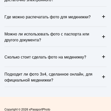
Как правило, требуется распечатанное фото, так как его
вклеивают в бумажную медицинскую книжку.
Где можно распечатать фото для медкнижки?
Фото можно распечатать в фотосалонах, киосках
Можно ли использовать фото с паспорта или
самообслуживания, или заказать печать онлайн с доставкой.
другого документа?
Не рекомендуется. Фото для медкнижки должно быть
актуальным и соответствовать конкретным требованиям.
Сколько стоит сделать фото на медкнижку?
Цена зависит от способа: в фотосалоне — от 100 до 300
Подходит ли фото 3х4, сделанное онлайн, для
рублей; онлайн — можно сделать бесплатно и распечатать
официальной медкнижки?
самостоятельно.
Да, если оно соответствует требованиям (размер, фон,
качество), его можно использовать.
Copyright © 2026 xPassportPhoto