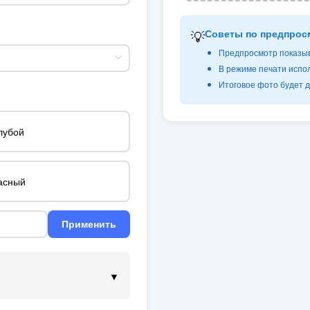
💡
Советы по предпрос
Предпросмотр показыв
В режиме печати испол
Итоговое фото будет д
лубой
асный
Применить
▼