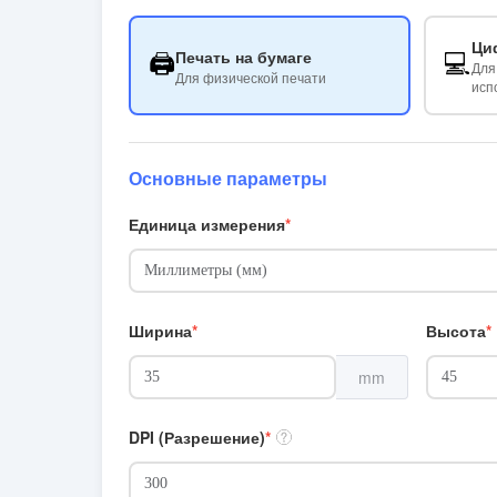
Ци
🖨️
💻
Печать на бумаге
Для
Для физической печати
исп
Основные параметры
Единица измерения
Ширина
Высота
mm
DPI (Разрешение)