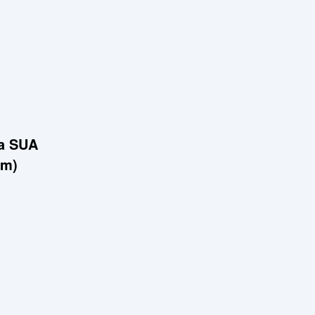
za SUA
mm)