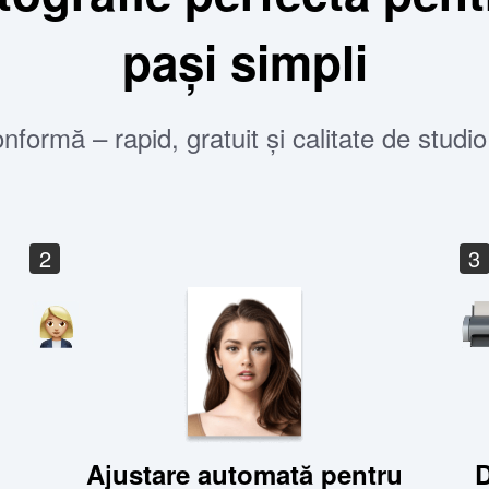
pași simpli
nformă – rapid, gratuit și calitate de studi
2
3
Ajustare automată pentru
D