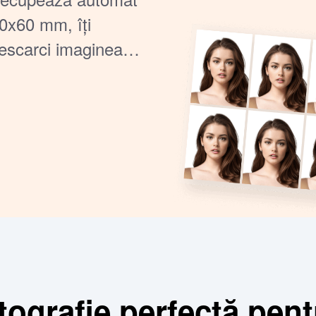
40x60 mm, îți
descarci imaginea
r câteva secunde.
se face rapid de
tografie perfectă pentr