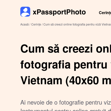
Cerinț
Acasă /
Cerințe /
Cum să creezi online fotografia pentru viză Viet
Cum să creezi on
fotografia pentru 
Vietnam (40x60 
Ai nevoie de o fotografie pentru v
Instrumentul nostru online gratui