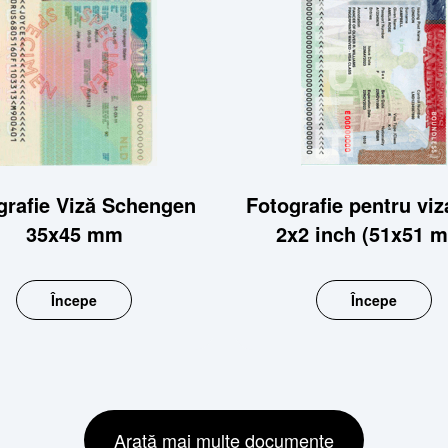
grafie Viză Schengen
Fotografie pentru vi
35x45 mm
2x2 inch (51x51 
Începe
Începe
Arată mai multe documente