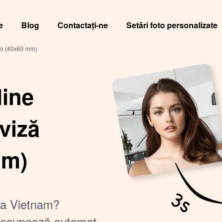
e
Blog
Contactați-ne
Setări foto personalizate
nam (40x60 mm)
line
viză
mm)
iza Vietnam?
t decupează automat