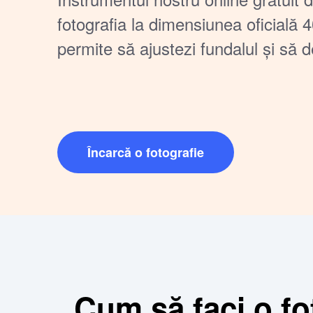
fotografia la dimensiunea oficială 
permite să ajustezi fundalul și să 
pregătită pentru imprimare în doa
Fără costuri suplimentare — totul 
acasă!
Încarcă o fotografie
Cum să faci o fo