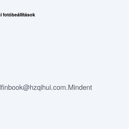
 fotóbeállítások
 Elfinbook@hzqihui.com.Mindent