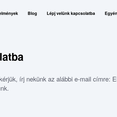
elmények
Blog
Lépj velünk kapcsolatba
Egyéni
latba
kérjük, írj nekünk az alábbi e-mail címre:
nk.