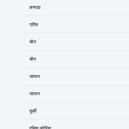
कनाडा
ग्रीस
चीन
चीन
जापान
जापान
तुर्की
दक्षिण कोरिया