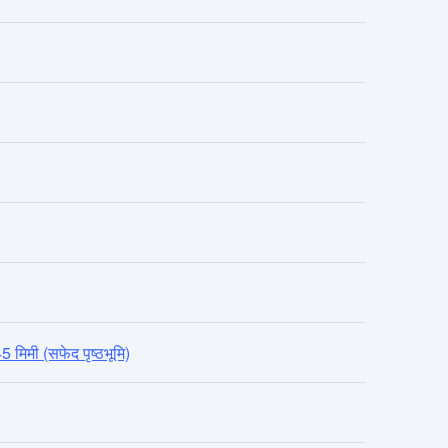
िमी (सफेद पृष्ठभूमि)