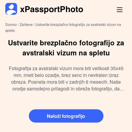
Domov /
Zahteve /
Ustvarite brezplačno fotografijo za avstralski vizum na
spletu
Ustvarite brezplačno fotografijo za
avstralski vizum na spletu
Fotografija za avstralski vizum mora biti velikosti 35x45
mm, imeti belo ozadje, brez senc in nevtralen izraz
obraza. Posneta mora biti v zadnjih 6 mesecih. Naše
orodje samodejno prilagodi in obreže fotografijo, da
ustreza biometričnim standardom, pripravljeno za spletno
oddajo ali tisk.
Naloži fotografijo