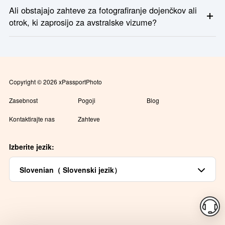
Odvisno od vizumskega podrazreda. Za spletne aplikacije je
Ali obstajajo zahteve za fotografiranje dojenčkov ali
običajno dovolj ena digitalna fotografija. Za papirnate vizume
otrok, ki zaprosijo za avstralske vizume?
boste morda potrebovali dva tiskana kopija.
Da, vendar bolj prizanesljivo: Brez igrač, rok ali drugih ljudi v
okvirju; odprte oči prednostno, vendar ni nujno potrebno za
dojenčke; Obraz mora biti viden in središčen
Copyright © 2026 xPassportPhoto
Zasebnost
Pogoji
Blog
Kontaktirajte nas
Zahteve
Izberite jezik:
Slovenian（ Slovenski jezik）