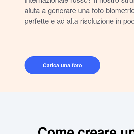
aiuta a generare una foto biometri
perfette e ad alta risoluzione in po
stia richiedendo un nuovo passapor
vecchio, ci assicuriamo che la tua
tutti gli standard russi ufficiali: 
illuminazione adeguata, sfondo bianc
Carica una foto
viso.
Come creare una