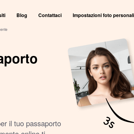
iti
Blog
Contattaci
Impostazioni foto personal
mente
aporto
er il tuo passaporto
mento online ti