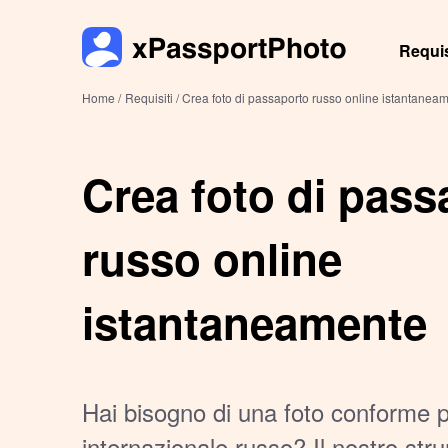
Requis
Home /
Requisiti /
Crea foto di passaporto russo online istantanea
Crea foto di pass
russo online
istantaneamente
Hai bisogno di una foto conforme p
internazionale russo? Il nostro stru