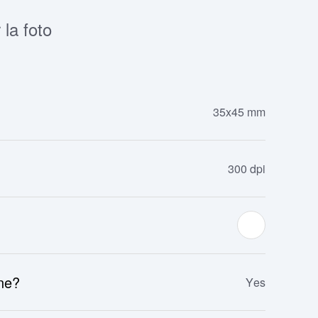
 la foto
35x45 mm
300 dpi
ine?
Yes