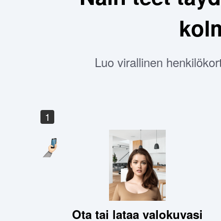
kol
Luo virallinen henkilökor
1
Ota tai lataa valokuvasi