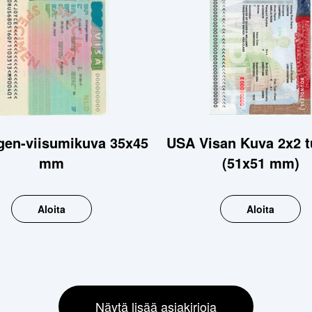
en-viisumikuva 35x45
USA Visan Kuva 2x2 
mm
(51x51 mm)
Aloita
Aloita
Näytä lisää asiakirjoja