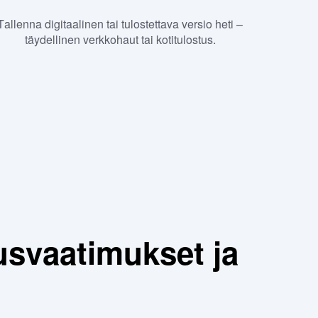
Tallenna digitaalinen tai tulostettava versio heti –
täydellinen verkkohaut tai kotitulostus.
svaatimukset ja