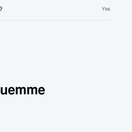
?
Yes
a tuemme