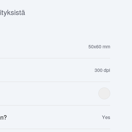
tyksistä
50x60 mm
300 dpi
ön?
Yes