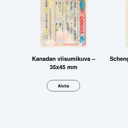
Kanadan viisumikuva –
Scheng
35x45 mm
Aloita