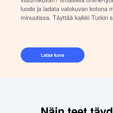
luoda ja ladata valokuvan kotona
minuutissa. Täyttää kaikki Turkin 
vaatimukset — ei tarvitse mennä 
Lataa kuva
Näin teet täy