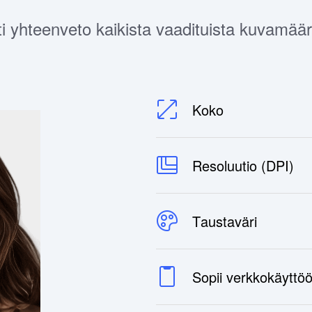
i yhteenveto kaikista vaadituista kuvamääri
Koko
Resoluutio (DPI)
Taustaväri
Sopii verkkokäyttö