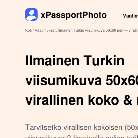
Vaati
Koti /
Vaatimukset /
Ilmainen Turkin viisumikuva 50x60 mm — virall
Ilmainen Turkin
viisumikuva 50x
virallinen koko &
online-luonti
Tarvitsetko virallisen kokoisen (5
viisumikuvan? Ilmaisella online-ty