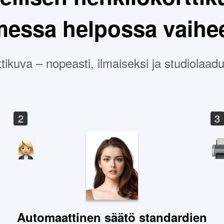
messa helpossa vaihe
ttikuva – nopeasti, ilmaiseksi ja studiolaa
2
3
Automaattinen säätö standardien