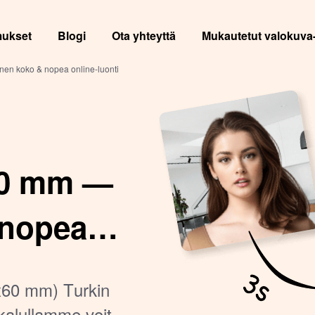
mukset
Blogi
Ota yhteyttä
Mukautetut valokuva
inen koko & nopea online-luonti
60 mm —
 nopea
0x60 mm) Turkin
ökalullamme voit