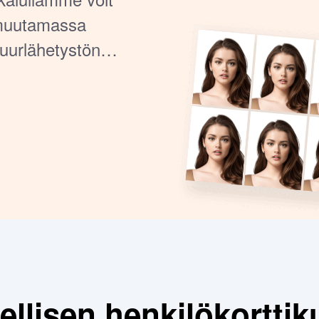
 muutamassa
suurlähetystön
valokuvaamoon!
dellisen henkilökortti