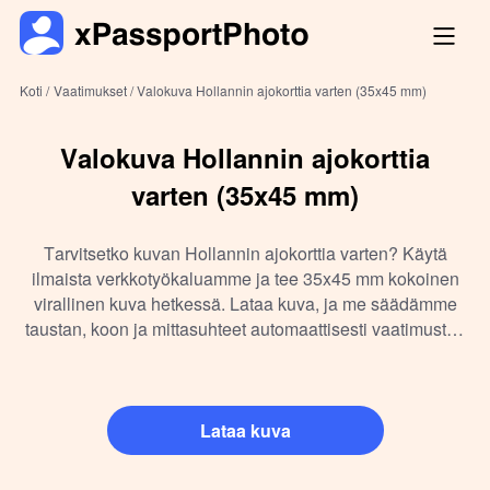
Koti /
Vaatimukset /
Valokuva Hollannin ajokorttia varten (35x45 mm)
Valokuva Hollannin ajokorttia
varten (35x45 mm)
Tarvitsetko kuvan Hollannin ajokorttia varten? Käytä
ilmaista verkkotyökaluamme ja tee 35x45 mm kokoinen
virallinen kuva hetkessä. Lataa kuva, ja me säädämme
taustan, koon ja mittasuhteet automaattisesti vaatimusten
mukaisiksi. Lataa tai tulosta kuva heti – helposti kotona!
Lataa kuva