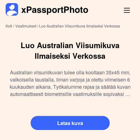
Koti /
Vaatimukset /
Luo Australian Viisumikuva Ilmaiseksi Verkossa
Luo Australian Viisumikuva
Ilmaiseksi Verkossa
Australian viisumikuvan tulee olla kooltaan 35x45 mm,
valkoisella taustalla, ilman varjoja ja otettu viimeisen 6
kuukauden aikana. Työkalumme rajaa ja säätää kuvan
automaattisesti biometrisille vaatimuksille sopivaksi —
valmiina tulostukseen tai sähköiseen hakuun.
Lataa kuva