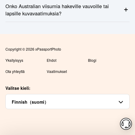
Se riippuu viisumialaluokasta. Verkkosovelluksiin riittää yleensä
Onko Australian viisumia hakeville vauvoille tai
yksi digitaalinen valokuva. Paperiviisumia varten saatat tarvita
lapsille kuvavaatimuksia?
kaksi painettua kopiota.
Kyllä, mutta lempeämpi: Ei leluja, käsiä tai muita ihmisiä
kehyksessä; Silmät auki mieluiten, mutta ei ehdottomasti vaadita
imeväisille; Kasvojen tulisi olla näkyvissä ja keskitettyinä
Copyright © 2026 xPassportPhoto
Yksityisyys
Ehdot
Blogi
Ota yhteyttä
Vaatimukset
Valitse kieli:
Finnish（suomi）