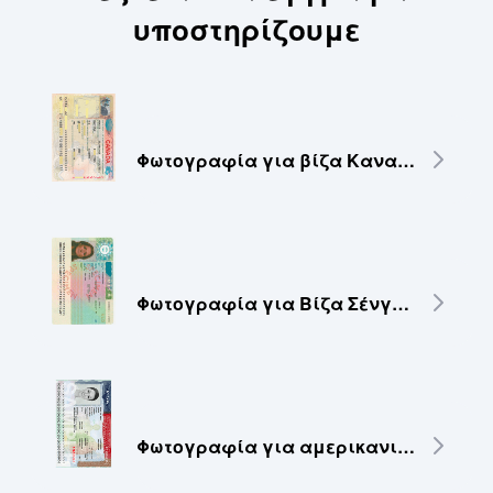
υποστηρίζουμε
Φωτογραφία για βίζα Καναδά – 35x45 mm
Φωτογραφία για Βίζα Σένγκεν 35x45 mm
Φωτογραφία για αμερικανική βίζα 2x2 ίντσες (51x51 mm)